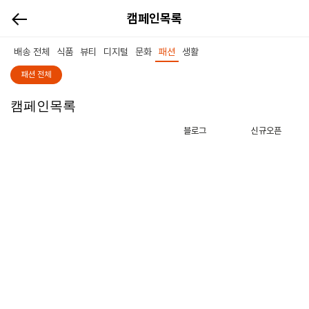
캠페인목록
배송 전체
식품
뷰티
디지털
문화
패션
생활
패션 전체
캠페인목록
블로그
신규오픈