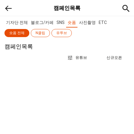
캠페인목록
기자단 전체
블로그/카페
SNS
숏폼
사진촬영
ETC
숏폼 전체
N클립
유투브
캠페인목록
유튜브
신규오픈